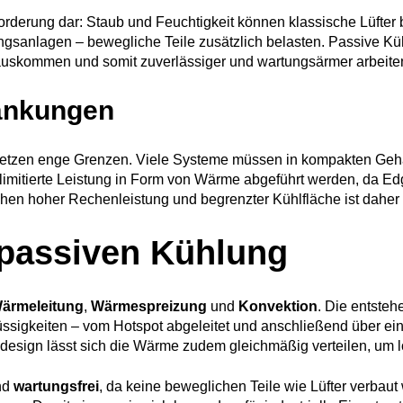
rderung dar: Staub und Feuchtigkeit können klassische Lüfter 
gsanlagen – bewegliche Teile zusätzlich belasten. Passive Kühl
auskommen und somit zuverlässiger und wartungsärmer arbeite
ränkungen
en enge Grenzen. Viele Systeme müssen in kompakten Gehäuse
ne limitierte Leistung in Form von Wärme abgeführt werden, da E
chen hoher Rechenleistung und begrenzter Kühlfläche ist dahe
 passiven Kühlung
ärmeleitung
,
Wärmespreizung
und
Konvektion
. Die entsteh
lüssigkeiten – vom Hotspot abgeleitet und anschließend über ei
sign lässt sich die Wärme zudem gleichmäßig verteilen, um l
ind
wartungsfrei
, da keine beweglichen Teile wie Lüfter verbaut