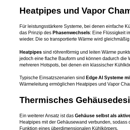
Heatpipes und Vapor Cha
Für leistungsstärkere Systeme, bei denen einfache K
das Prinzip des
Phasenwechsels
: Eine Flüssigkeit 
wieder. Die so transportierte Wärme wird gleichmäßig v
Heatpipes
sind röhrenförmig und leiten Wärme punkt
jedoch eine flache Bauform und können dadurch die W
mehreren Hotspots, bei denen ein klassischer Kühlkör
Typische Einsatzszenarien sind
Edge AI Systeme mi
Wärmeleitung ermöglichen Heatpipes und Vapor Chamber
Thermisches Gehäusedes
Ein weiterer Ansatz ist das
Gehäuse selbst als aktiv
Heatpipes mit der Gehäusewand verbunden, sodass d
Funktion eines überdimensionalen Kühlkörpers.