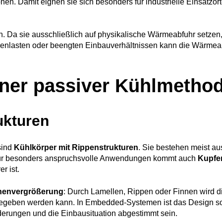
en. Damit eignen sie sich besonders für industrielle Einsatzort
. Da sie ausschließlich auf physikalische Wärmeabfuhr setze
enlasten oder beengten Einbauverhältnissen kann die Wärmeabf
ener passiver Kühlmetho
ukturen
sind
Kühlkörper mit Rippenstrukturen
. Sie bestehen meist a
. Für besonders anspruchsvolle Anwendungen kommt auch
Kupfe
r ist.
henvergrößerung
: Durch Lamellen, Rippen oder Finnen wird d
egeben werden kann. In Embedded-Systemen ist das Design so
derungen und die Einbausituation abgestimmt sein.