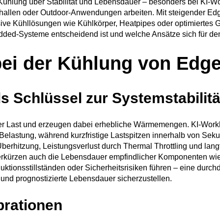
hlung über Stabilität und Lebensdauer – besonders bei KI-Wo
llen oder Outdoor-Anwendungen arbeiten. Mit steigender Edge
ve Kühllösungen wie Kühlkörper, Heatpipes oder optimiertes G
edded-Systeme entscheidend ist und welche Ansätze sich für de
ei der Kühlung von Edg
 Schlüssel zur Systemstabilitä
er Last und erzeugen dabei erhebliche Wärmemengen. KI-Workl
Belastung, während kurzfristige Lastspitzen innerhalb von Sek
Überhitzung, Leistungsverlust durch Thermal Throttling und la
verkürzen auch die Lebensdauer empfindlicher Komponenten wie
tionsstillständen oder Sicherheitsrisiken führen – eine durchda
b und prognostizierte Lebensdauer sicherzustellen.
brationen